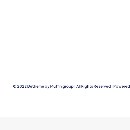
© 2022 Betheme by
Muffin group
| All Rights Reserved | Powere