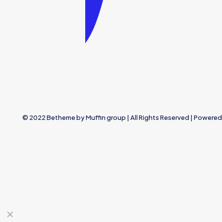
© 2022 Betheme by
Muffin group
| All Rights Reserved | Powere
✕