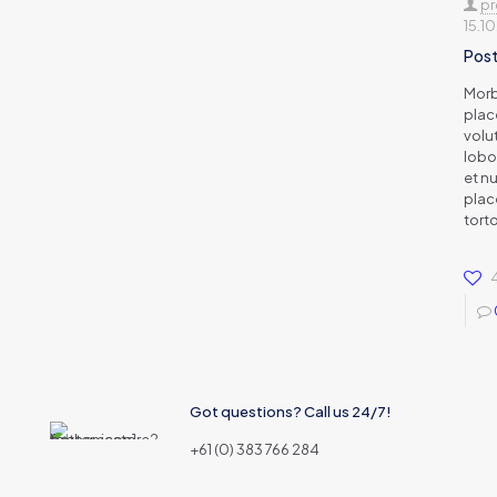
pr
15.1
Post
Morb
place
volu
lobor
et nu
plac
torto
Got questions? Call us 24/7!
+61 (0) 383 766 284