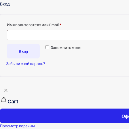
Вход
Имя пользователя или Email
*
Запомнить меня
Вход
Забыли свой пароль?
✕
Cart
Офо
Просмотр корзины