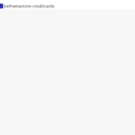
0
bethemestore-creditcards