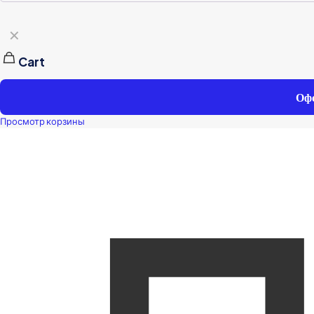
✕
Cart
Офо
Просмотр корзины