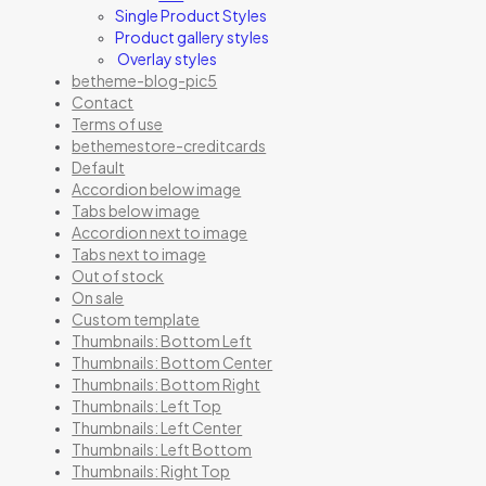
Single Product Styles
Product gallery styles
Overlay styles
betheme-blog-pic5
Contact
Terms of use
bethemestore-creditcards
Default
Accordion below image
Tabs below image
Accordion next to image
Tabs next to image
Out of stock
On sale
Custom template
Thumbnails: Bottom Left
Thumbnails: Bottom Center
Thumbnails: Bottom Right
Thumbnails: Left Top
Thumbnails: Left Center
Thumbnails: Left Bottom
Thumbnails: Right Top