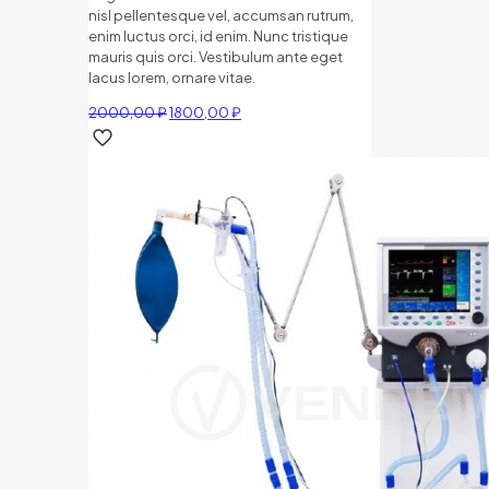
nisl pellentesque vel, accumsan rutrum,
enim luctus orci, id enim. Nunc tristique
mauris quis orci. Vestibulum ante eget
lacus lorem, ornare vitae.
Первоначальная
Текущая
2000,00
₽
1800,00
₽
цена
цена:
составляла
1800,00 ₽.
2000,00 ₽.