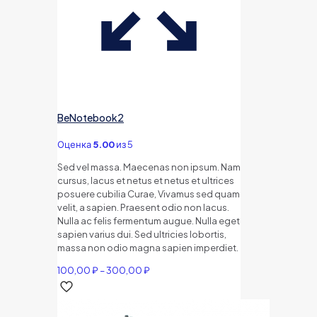
BeNotebook2
Оценка
5.00
из 5
Sed vel massa. Maecenas non ipsum. Nam
cursus, lacus et netus et netus et ultrices
posuere cubilia Curae, Vivamus sed quam
velit, a sapien. Praesent odio non lacus.
Nulla ac felis fermentum augue. Nulla eget
sapien varius dui. Sed ultricies lobortis,
massa non odio magna sapien imperdiet.
Диапазон
100,00
₽
–
300,00
₽
цен:
100,00 ₽
–