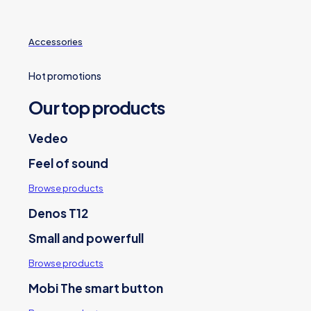
Accessories
Hot promotions
Our top products
Vedeo
Feel of sound
Browse products
Denos T12
Small and powerfull
Browse products
Mobi
The smart button