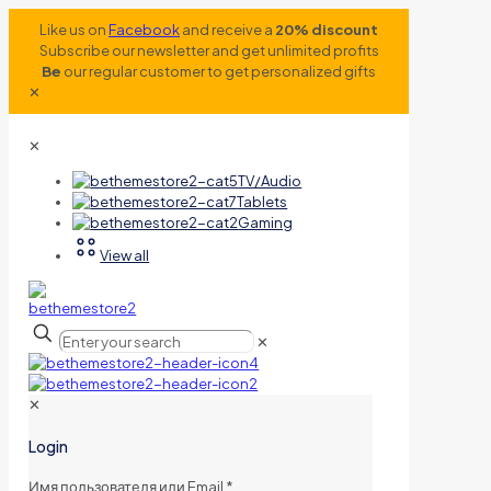
Like us on
Facebook
and receive a
20% discount
Subscribe our newsletter and get unlimited profits
Be
our regular customer to get personalized gifts
✕
✕
TV/Audio
Tablets
Gaming
View all
✕
✕
Login
Имя пользователя или Email
*