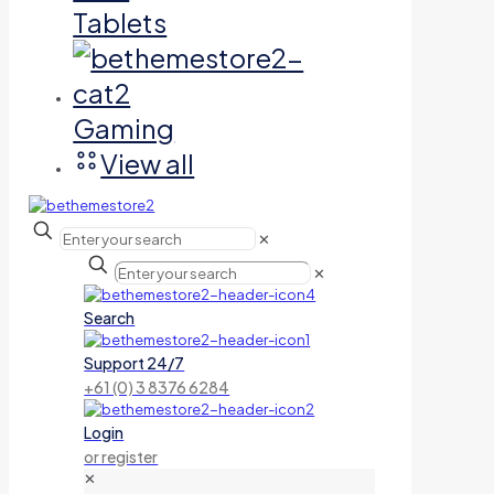
Tablets
Gaming
View all
✕
✕
Search
Support 24/7
+61 (0) 3 8376 6284
Login
or register
✕