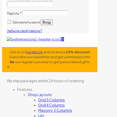
Пароль
*
Запомнить меня
Вход
Забыли свой пароль?
0
Like us on
Facebook
and receive a
20% discount
Subscribe our newsletter and get unlimited profits
Be
our regular customer to get personalized gifts
✕
We ship packages within 24 hours of ordering
Features
Shop Layouts
Grid 3 Columns
Grid 4 Columns
Masonry 3 Columns
List