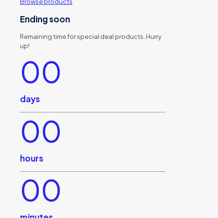
Browse products
Ending soon
Remaining time for special deal products. Hurry
up!
00
days
00
hours
00
minutes