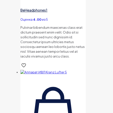
BeHeadphones1
Оценка
4.00
из 5
Pulvinar bibendum maecenas class erat
dictum praesent enim velit. Odio sit si
sollicitudin sed nunc dignissim id.
Consectetur ipsum ultricies metus
sociosqu aenean leo lobortis justo netus
nisl. Vitae aenean tempor letius vel at
iaculis vivamus justo arcu class.